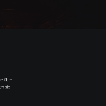
se über
ch sie