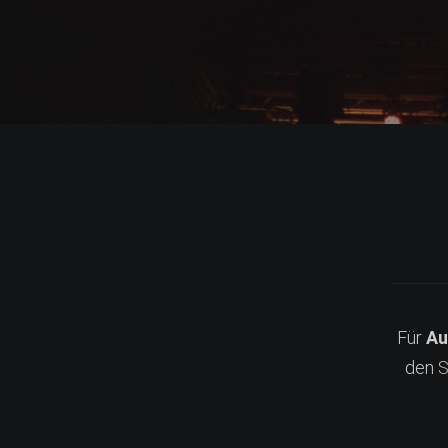
Für
Au
den
S